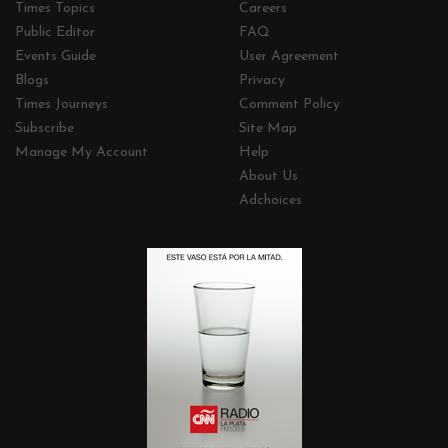
Times Topics
Careers
Public Editor
FAQ
Events Guide
User Agreement
Blogs
Privacy
Times Journeys
Comment Policy
Subscribe
Site Map
Manage My Account
Help
About Us
Adchoices