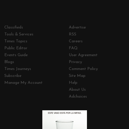
Classifieds
Advertise
Tools & Services
RSS
Times Topics
Careers
Public Editor
FAQ
Events Guide
User Agreement
Blogs
Privacy
Times Journeys
Comment Policy
Subscribe
Site Map
Manage My Account
Help
About Us
Adchoices