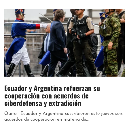
Ecuador y Argentina refuerzan su
C
é
cooperación con acuerdos de
d
ciberdefensa y extradición​
Sa
fo
Quito.- Ecuador y Argentina suscribieron este jueves seis
acuerdos de cooperación en materia de...