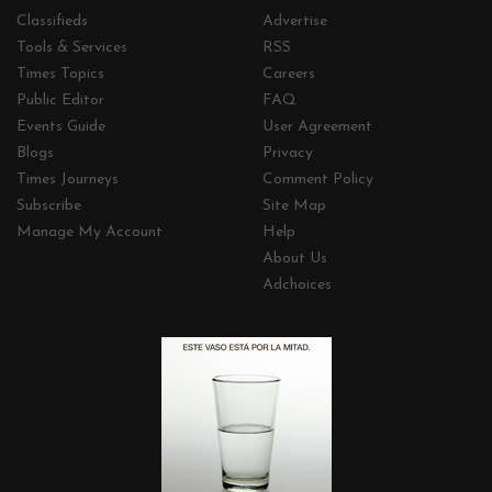
Classifieds
Advertise
Tools & Services
RSS
Times Topics
Careers
Public Editor
FAQ
Events Guide
User Agreement
Blogs
Privacy
Times Journeys
Comment Policy
Subscribe
Site Map
Manage My Account
Help
About Us
Adchoices